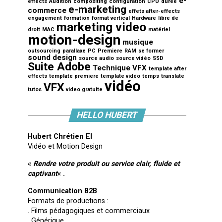
e-
effects
Audition
compositing
configuration
CPU
durée
e-marketing
commerce
effets after-effects
engagement
formation
format vertical
Hardware
libre de
marketing video
droit
MAC
matériel
motion-design
musique
outsourcing
parallaxe
PC
Premiere
RAM
se former
sound design
source audio
source vidéo
SSD
Suite Adobe
Technique VFX
template after
effects
template premiere
template vidéo
temps
translate
vidéo
VFX
tutos
video gratuite
HELLO HUBERT
Hubert Chrétien EI
Vidéo et Motion Design
«
Rendre votre produit ou service clair, fluide et
captivant
« .
Communication B2B
Formats de productions :
. Films pédagogiques et commerciaux
. Générique