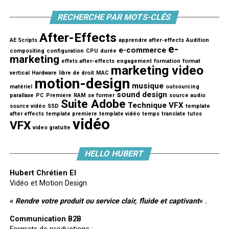
RECHERCHE PAR MOTS-CLÉS
After-Effects
AE Scripts
apprendre after-effects
Audition
e-
e-commerce
compositing
configuration
CPU
durée
marketing
effets after-effects
engagement
formation
format
marketing video
vertical
Hardware
libre de droit
MAC
motion-design
musique
matériel
outsourcing
sound design
parallaxe
PC
Premiere
RAM
se former
source audio
Suite Adobe
Technique VFX
source vidéo
SSD
template
after effects
template premiere
template vidéo
temps
translate
tutos
vidéo
VFX
video gratuite
HELLO HUBERT
Hubert Chrétien EI
Vidéo et Motion Design
«
Rendre votre produit ou service clair, fluide et captivant
« .
Communication B2B