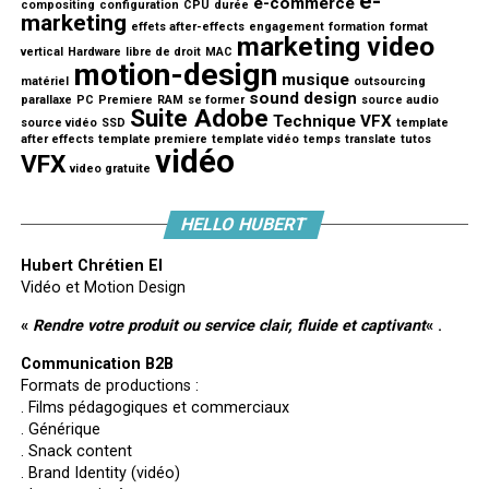
e-
e-commerce
compositing
configuration
CPU
durée
marketing
effets after-effects
engagement
formation
format
marketing video
vertical
Hardware
libre de droit
MAC
motion-design
musique
matériel
outsourcing
sound design
parallaxe
PC
Premiere
RAM
se former
source audio
Suite Adobe
Technique VFX
source vidéo
SSD
template
after effects
template premiere
template vidéo
temps
translate
tutos
vidéo
VFX
video gratuite
HELLO HUBERT
Hubert Chrétien EI
Vidéo et Motion Design
«
Rendre votre produit ou service clair, fluide et captivant
« .
Communication B2B
Formats de productions :
. Films pédagogiques et commerciaux
. Générique
. Snack content
. Brand Identity (vidéo)