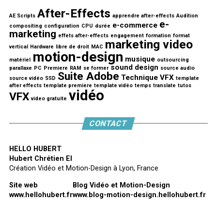
After-Effects
AE Scripts
apprendre after-effects
Audition
e-
e-commerce
compositing
configuration
CPU
durée
marketing
effets after-effects
engagement
formation
format
marketing video
vertical
Hardware
libre de droit
MAC
motion-design
musique
matériel
outsourcing
sound design
parallaxe
PC
Premiere
RAM
se former
source audio
Suite Adobe
Technique VFX
source vidéo
SSD
template
after effects
template premiere
template vidéo
temps
translate
tutos
vidéo
VFX
video gratuite
CONTACT
HELLO HUBERT
Hubert Chrétien EI
Création Vidéo et Motion-Design à Lyon, France
Site web
Blog Vidéo et Motion-Design
www.hellohubert.fr
www.blog-motion-design.hellohubert.fr